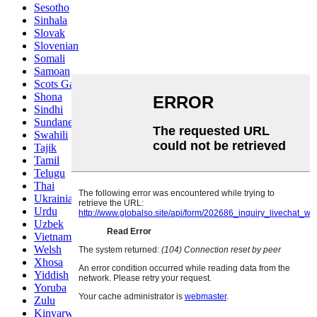
Sesotho
Sinhala
Slovak
Slovenian
Somali
Samoan
Scots Gaelic
Shona
Sindhi
Sundanese
Swahili
Tajik
Tamil
Telugu
Thai
Ukrainian
Urdu
Uzbek
Vietnamese
Welsh
Xhosa
Yiddish
Yoruba
Zulu
Kinyarwanda