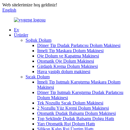
Web sitelerimize hoş geldiniz!
English
Ev
Ürünler
Soğuk Dolum
Döner Tip Dudak Parlatıcısı Dolum Makinesi
İtmeli Tip Maskara Dolum Makinesi
Oje Dolum ve Kapatma Makinesi
Otomatik Oje Dolum Makinesi
Girdaplı Krema Dolum Makinesi
Hava yastığı dolum makinesi
Sıcak Dolum
İtmeli Tip Isıtmalı Karıştırma Maskara Dolum
Makinesi
Döner Tip Isıtmalı Karıştırma Dudak Parlatıcısı
Dolum Makinesi
Tek Nozullu Sıcak Dolum Makinesi
2 Nozullu Yüz Kremi Dolum Makinesi
Otomatik Dudak Balsamı Dolum Makinesi
Top Şeklinde Dudak Balsamı Dolgu Hattı
Yarı Otomatik Ruj Dolum Hattı
Silikon Kalıp Ruj Üretim Hattı