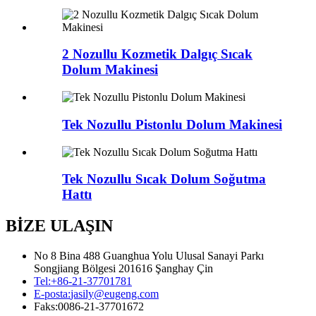
2 Nozullu Kozmetik Dalgıç Sıcak
Dolum Makinesi
Tek Nozullu Pistonlu Dolum Makinesi
Tek Nozullu Sıcak Dolum Soğutma
Hattı
BİZE ULAŞIN
No 8 Bina 488 Guanghua Yolu Ulusal Sanayi Parkı
Songjiang Bölgesi 201616 Şanghay Çin
Tel:
+86-21-37701781
E-posta:
jasily@eugeng.com
Faks:
0086-21-37701672