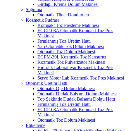
Girdaplı Krema Dolum Makinesi
Soğutma
Otomatik Tünel Dondurucu
Kozmetik Pudrası
Kompakt Toz Presleme Makinesi
EGCP-08A Otomatik Kompakt Toz Pres
Makinesi
Fırınlanmış Toz Üretim Hattı
Yarı Otomatik Toz Dolum Makinesi
Otomatik Toz Dolum Makinesi
EGPM-30L Kozmetik Toz Karıştırıcı
Kozmetik Toz Pulverizatör Makinesi
Hidrolik Laboratuvar Kozmetik Toz Pres
Makinesi
Servo Motor Lab Kozmetik Toz Pres Makinesi
Otomatik Üretim Hattı
Otomatik Oje Dolum Makinesi
Otomatik Dudak Balsamı Dolum Makinesi
Top Şeklinde Dudak Balsamı Dolgu Hattı
Fırınlanmış Toz Üretim Hattı
EGCP-08A Otomatik Kompakt Toz Pres
Makinesi
Otomatik Toz Dolum Makinesi
Etiketleme
EGRL-200 Yuvarlak Şişe Etiketleme Makinesi